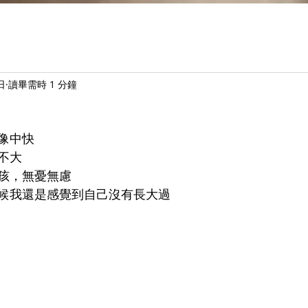
日
讀畢需時 1 分鐘
像中快
不大
孩，無憂無慮
候我還是感覺到自己沒有長大過