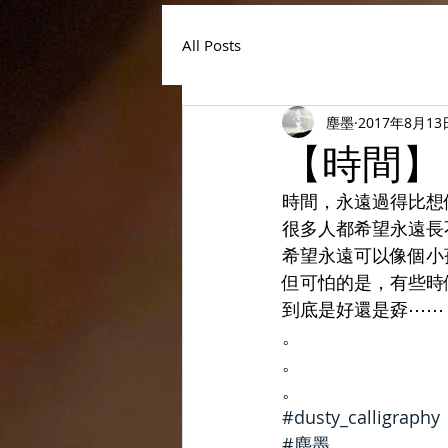
All Posts
塵墨
2017年8月13
【時間】
時間，永遠過得比想
很多人都希望永遠長
希望永遠可以像個小
但可怕的是，有些時
到底是好還是孬⋯⋯
。
。
。
#dusty_calligraphy
#塵墨