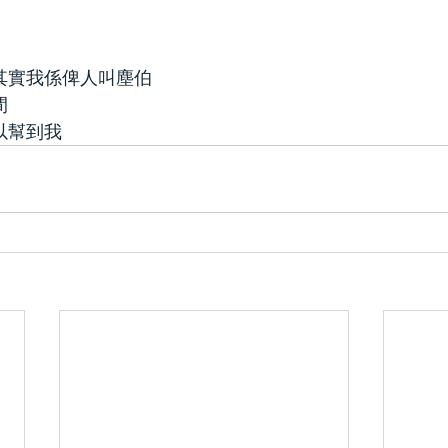
其實我係俾人叫塵伯
間
以幫到我