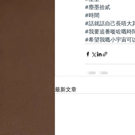
#塵墨拾貳
#時間
#話就話自己長唔大
#我要追番嘥咗嘅時
#希望我嘅小宇宙可
最新文章