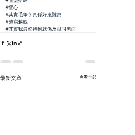
#塵墨拾肆
#恆心
#其實毛筆字真係好鬼難寫
#越寫越醜
#其實我最堅持到就係反眼同黑面
最新文章
查看全部