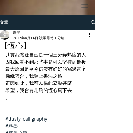
文章
塵墨
2017年8月14日
讀畢需時 1 分鐘
【恆心】
其實我懷疑自己是一個三分鐘熱度的人
因我回看不到那些事是可以堅持到最後
最大原因是至今仍沒有好好的寫過甚麼
機緣巧合，我踏上書法之路
正因如此，我可以借此寫點甚麼
希望，我會有足夠的恆心寫下去
。
。
。
#dusty_calligraphy
#塵墨