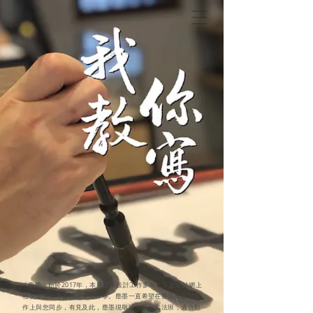
「塵墨」始於2017年，本尊從事設計工作多年，不定期於網上
社交媒體分享書法及生活碎事。塵墨一直希望在書法與設計工
作上與您同步，有見及此，塵墨現舉辦一系列書法班，適合對